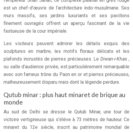
l’empereur Shah Jahan, ce complexe palatial en grès rouge
est un chef-d’œuvre de l’architecture indo-musulmane. Ses
murs massifs, ses jardins luxuriants et ses pavillons
finement ouvragés offrent un aperçu fascinant de la vie
fastueuse de la cour impériale.
Les visiteurs peuvent admirer les détails exquis des
sculptures en marbre, les motifs floraux délicats et les
plafonds incrustés de pierres précieuses. Le
Diwan-i-Khas
,
ou salle d’audience privée, est particulièrement remarquable
avec son fameux trône du Paon en or et pierres précieuses,
malheureusement disparu mais dont la légende perdure.
Qutub minar : plus haut minaret de brique au
monde
Au sud de Delhi se dresse le Qutub Minar, une tour de
victoire vertigineuse qui s’élève à 73 mètres de hauteur. Ce
minaret du 12e siècle, inscrit au patrimoine mondial de